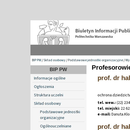
BIP PW
/
Skład osobowy
/
Podstawowe jednostki organizacyjne
/
Wy
Profesorowi
BIP PW
prof. dr h
Informacje ogólne
Ogłoszenia
Struktura uczelni
ochrona.dziedzic
tel. wew.:
(22) 23
Skład osobowy
tel. miejski:
22 62
Podstawowe jednostki
e-mail:
Danuta
.
Kl
organizacyjne
prof. dr h
Ogólnouczelniane