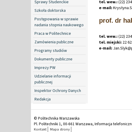
tel. wew.:
(22) 23
Sprawy Studenckie
e-mail:
Krystyna
.
S
Szkoła doktorska
Postępowania w sprawie
prof. dr ha
nadania stopnia naukowego
Praca w Politechnice
tel. wew.:
(22) 23
Zamówienia publiczne
tel. miejski:
22 62
e-mail:
Jan
.
Slyk@
Programy studiów
Dokumenty publiczne
Imprezy PW
Udzielanie informacji
publicznej
Inspektor Ochrony Danych
Redakcja
© Politechnika Warszawska
Pl. Politechniki 1, 00-661 Warszawa, Informacja telefonicz
Kontakt
Mapa strony