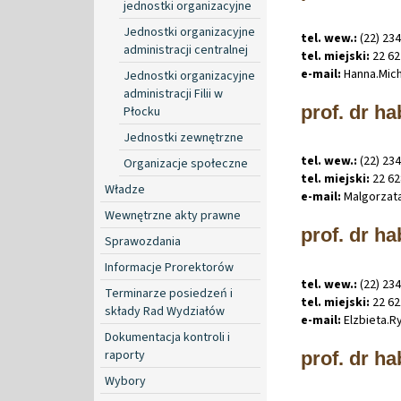
jednostki organizacyjne
Jednostki organizacyjne
tel. wew.:
(22) 234
administracji centralnej
tel. miejski:
22 62
e-mail:
Hanna
.
Mic
Jednostki organizacyjne
administracji Filii w
prof. dr ha
Płocku
Jednostki zewnętrzne
tel. wew.:
(22) 23
Organizacje społeczne
tel. miejski:
22 62
Władze
e-mail:
Malgorzat
Wewnętrzne akty prawne
prof. dr h
Sprawozdania
Informacje Prorektorów
tel. wew.:
(22) 23
Terminarze posiedzeń i
tel. miejski:
22 62
składy Rad Wydziałów
e-mail:
Elzbieta
.
R
Dokumentacja kontroli i
raporty
prof. dr ha
Wybory