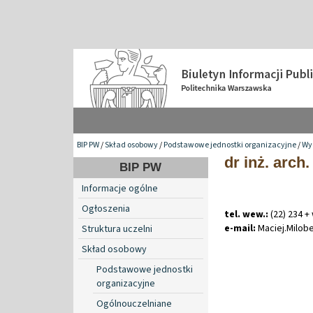
BIP PW
/
Skład osobowy
/
Podstawowe jednostki organizacyjne
/
Wy
dr inż. arch
BIP PW
Informacje ogólne
Ogłoszenia
tel. wew.:
(22) 234 +
e-mail:
Maciej
.
Milob
Struktura uczelni
Skład osobowy
Podstawowe jednostki
organizacyjne
Ogólnouczelniane