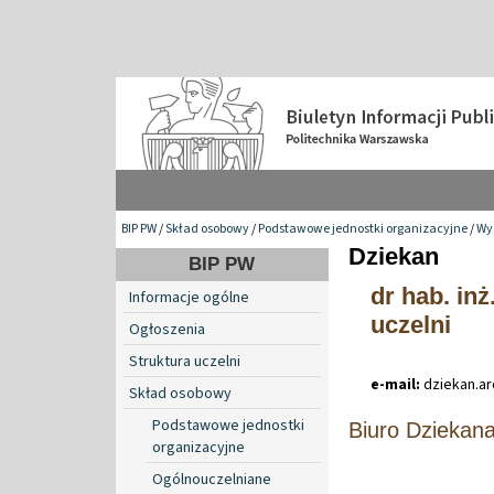
BIP PW
/
Skład osobowy
/
Podstawowe jednostki organizacyjne
/
Wy
Dziekan
BIP PW
dr hab. inż
Informacje ogólne
uczelni
Ogłoszenia
Struktura uczelni
e-mail:
dziekan
.
a
Skład osobowy
Podstawowe jednostki
Biuro Dziekan
organizacyjne
Ogólnouczelniane