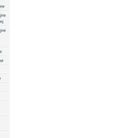
jne
jne
ej
jne
e
ne
e