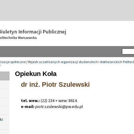
izacje społeczne
/
Rejestr uczelnianych organizacji studenckich i doktoranckich Polite
"
Opiekun Koła
dr inż. Piotr Szulewski
tel. wew.:
(22) 234 + wew: 8614
e-mail:
piotr
.
szulewski@pw
.
edu
.
pl
ki