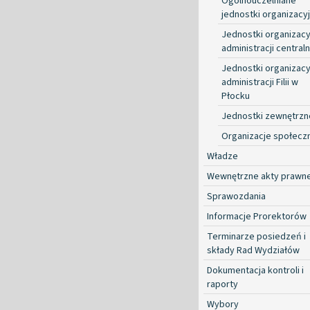
Ogólnouczelniane
jednostki organizacy
Jednostki organizacy
administracji centraln
Jednostki organizacy
administracji Filii w
Płocku
Jednostki zewnętrzn
Organizacje społecz
Władze
Wewnętrzne akty prawn
Sprawozdania
Informacje Prorektorów
Terminarze posiedzeń i
składy Rad Wydziałów
Dokumentacja kontroli i
raporty
Wybory