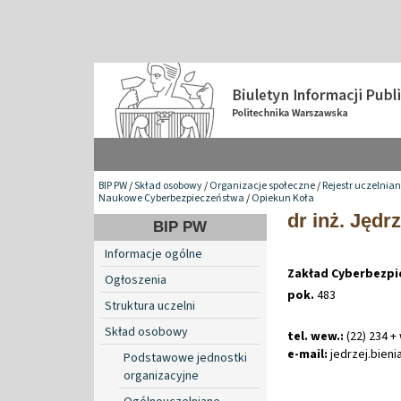
BIP PW
/
Skład osobowy
/
Organizacje społeczne
/
Rejestr uczelnia
Naukowe Cyberbezpieczeństwa
/
Opiekun Koła
dr inż. Jędr
BIP PW
Informacje ogólne
Zakład Cyberbezp
Ogłoszenia
pok.
483
Struktura uczelni
Skład osobowy
tel. wew.:
(22) 234 +
e-mail:
jedrzej
.
bien
Podstawowe jednostki
organizacyjne