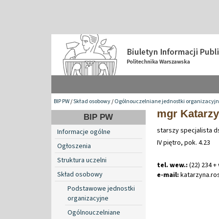
BIP PW
/
Skład osobowy
/
Ogólnouczelniane jednostki organizacyj
mgr Katarz
BIP PW
starszy specjalista 
Informacje ogólne
IV piętro, pok. 4.23
Ogłoszenia
Struktura uczelni
tel. wew.:
(22) 234 +
Skład osobowy
e-mail:
katarzyna
.
ro
Podstawowe jednostki
organizacyjne
Ogólnouczelniane