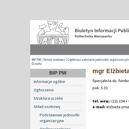
BIP PW
/
Skład osobowy
/
Ogólnouczelniane jednostki organizacyj
Działu
mgr Elżbiet
BIP PW
Specjalista ds. fundu
Informacje ogólne
pok. 5.33
Ogłoszenia
Struktura uczelni
tel. wew.:
(22) 234 +
Skład osobowy
e-mail:
elzbieta
.
smi
Podstawowe jednostki
organizacyjne