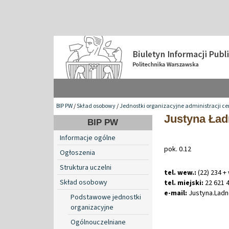
BIP PW
/
Skład osobowy
/
Jednostki organizacyjne administracji ce
Justyna Ła
BIP PW
Informacje ogólne
pok. 0.12
Ogłoszenia
Struktura uczelni
tel. wew.:
(22) 234 +
Skład osobowy
tel. miejski:
22 621 4
e-mail:
Justyna
.
Lad
Podstawowe jednostki
organizacyjne
Ogólnouczelniane