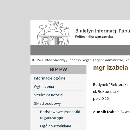
BIP PW
/
Skład osobowy
/
Jednostki organizacyjne administracji ce
mgr Izabela
BIP PW
Informacje ogólne
Budynek "Rektorska 
Ogłoszenia
ul. Rektorska 4
Struktura uczelni
pok. 0.26
Skład osobowy
Podstawowe jednostki
e-mail:
Izabela
.
Skwa
organizacyjne
Ogólnouczelniane