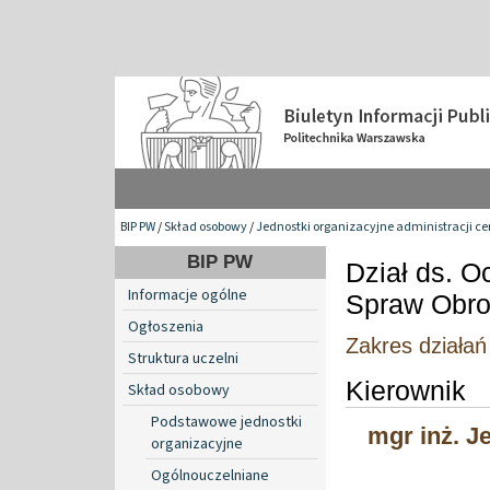
BIP PW
/
Skład osobowy
/
Jednostki organizacyjne administracji ce
BIP PW
Dział ds. O
Informacje ogólne
Spraw Obr
Ogłoszenia
Zakres działań
Struktura uczelni
Kierownik
Skład osobowy
Podstawowe jednostki
mgr inż. J
organizacyjne
Ogólnouczelniane