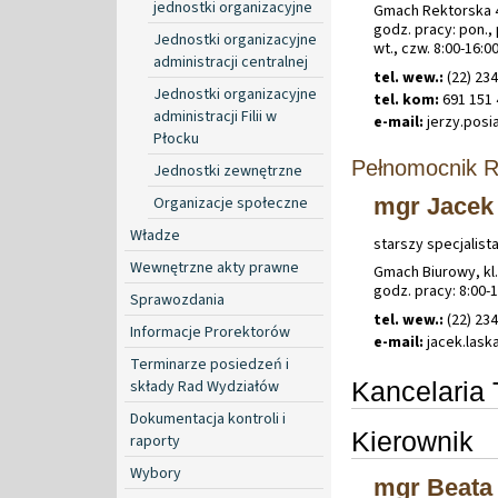
jednostki organizacyjne
Gmach Rektorska 4
godz. pracy: pon., 
Jednostki organizacyjne
wt., czw. 8:00-16:00
administracji centralnej
tel. wew.:
(22) 23
Jednostki organizacyjne
tel. kom:
691 151 
administracji Filii w
e-mail:
jerzy
.
posi
Płocku
Pełnomocnik R
Jednostki zewnętrzne
Organizacje społeczne
mgr Jacek
Władze
starszy specjalist
Wewnętrzne akty prawne
Gmach Biurowy, kl.
godz. pracy: 8:00-
Sprawozdania
tel. wew.:
(22) 23
Informacje Prorektorów
e-mail:
jacek
.
las
Terminarze posiedzeń i
składy Rad Wydziałów
Kancelaria 
Dokumentacja kontroli i
Kierownik
raporty
Wybory
mgr Beata