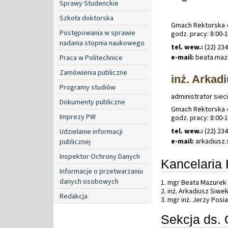
Sprawy Studenckie
Szkoła doktorska
Gmach Rektorska 4
Postępowania w sprawie
godz. pracy: 8:00-
nadania stopnia naukowego
tel. wew.:
(22) 23
e-mail:
beata
.
maz
Praca w Politechnice
Zamówienia publiczne
inż. Arkad
Programy studiów
administrator sieci
Dokumenty publiczne
Gmach Rektorska 4
Imprezy PW
godz. pracy: 8:00-
tel. wew.:
(22) 23
Udzielanie informacji
e-mail:
arkadiusz
.
publicznej
Inspektor Ochrony Danych
Kancelaria 
Informacje o przetwarzaniu
danych osobowych
1. mgr Beata Mazurek -
2. inż. Arkadiusz Siwe
Redakcja
3. mgr inż. Jerzy Pos
Sekcja ds.