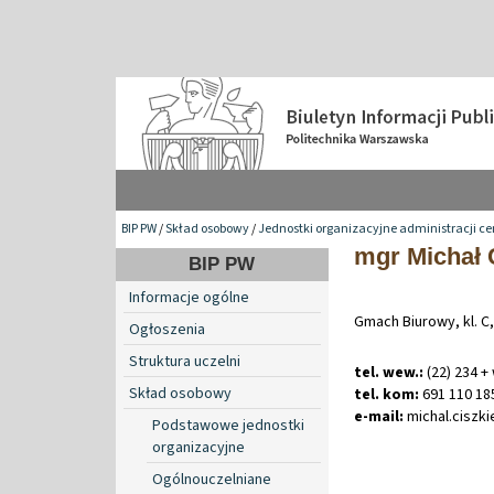
BIP PW
/
Skład osobowy
/
Jednostki organizacyjne administracji ce
mgr Michał 
BIP PW
Informacje ogólne
Gmach Biurowy, kl. C,
Ogłoszenia
Struktura uczelni
tel. wew.:
(22) 234 +
Skład osobowy
tel. kom:
691 110 18
e-mail:
michal
.
ciszk
Podstawowe jednostki
organizacyjne
Ogólnouczelniane