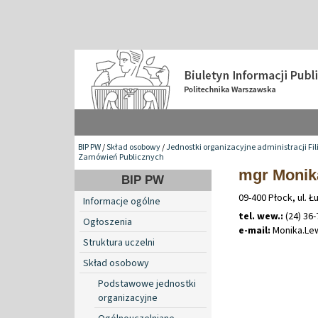
BIP PW
/
Skład osobowy
/
Jednostki organizacyjne administracji Fil
Zamówień Publicznych
mgr Moni
BIP PW
09-400 Płock, ul. Ł
Informacje ogólne
tel. wew.:
(24) 36-
Ogłoszenia
e-mail:
Monika
.
Le
Struktura uczelni
Skład osobowy
Podstawowe jednostki
organizacyjne