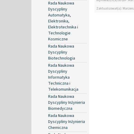
Wprowadził(a) do BIP: Ma
Rada Naukowa
Zaktualizował(a): Marzen
Dyscypliny
Automatyka,
Elektronika,
Elektrotechnika i
Technologie
Kosmiczne
Rada Naukowa
Dyscypliny
Biotechnologia
Rada Naukowa
Dyscypliny
Informatyka
Techniczna i
Telekomunikacja
Rada Naukowa
Dyscypliny Inżynieria
Biomedyczna
Rada Naukowa
Dyscypliny Inżynieria
Chemiczna