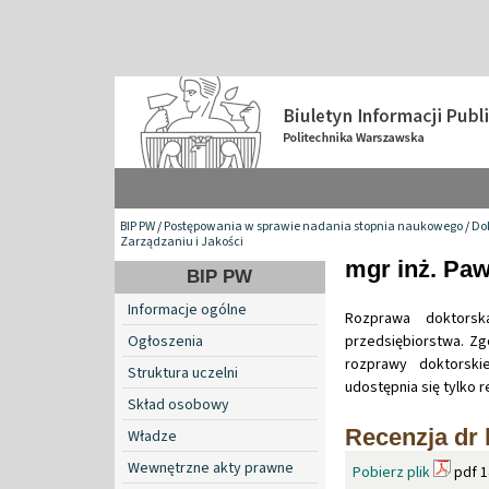
BIP PW
/
Postępowania w sprawie nadania stopnia naukowego
/
Do
Zarządzaniu i Jakości
mgr inż. Paw
BIP PW
Informacje ogólne
Rozprawa doktorsk
Ogłoszenia
przedsiębiorstwa. Zg
rozprawy doktorskie
Struktura uczelni
udostępnia się tylko 
Skład osobowy
Recenzja dr 
Władze
Wewnętrzne akty prawne
Pobierz plik
pdf 1