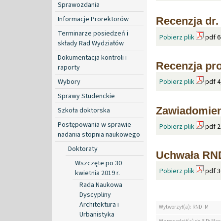
Sprawozdania
Informacje Prorektorów
Recenzja dr.
Terminarze posiedzeń i
Pobierz plik
pdf 6
składy Rad Wydziałów
Dokumentacja kontroli i
Recenzja pro
raporty
Wybory
Pobierz plik
pdf 4
Sprawy Studenckie
Zawiadomien
Szkoła doktorska
Postępowania w sprawie
Pobierz plik
pdf 2
nadania stopnia naukowego
Doktoraty
Uchwała RND
Wszczęte po 30
Pobierz plik
pdf 3
kwietnia 2019 r.
Rada Naukowa
Dyscypliny
Architektura i
Wytworzył(a): RND IM
Urbanistyka