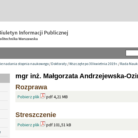
ie nadania stopnia naukowego
/
Doktoraty
/
Wszczęte po 30 kwietnia 2019 r.
/
Rada Nauk
mgr inż. Małgorzata Andrzejewska-Oz
Rozprawa
Pobierz plik
pdf 4,21 MB
Streszczenie
Pobierz plik
pdf 101,51 kB
e