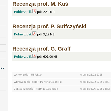
Recenzja prof. M. Kuś
Pobierz plik
pdf 2,50 MB
Recenzja prof. P. Suffczyński
Pobierz plik
pdf 3,27 MB
Recenzja prof. G. Graff
Pobierz plik
pdf 607,00 kB
ego
Wytworzył(a): JM Rektor
w dniu: 25.02.2025
Wprowadził(a) do BIP: Martyna Galanciak
w dniu: 25.02.2025 12:41
Zaktualizował(a): Martyna Galanciak
w dniu: 06.06.2025 14:42