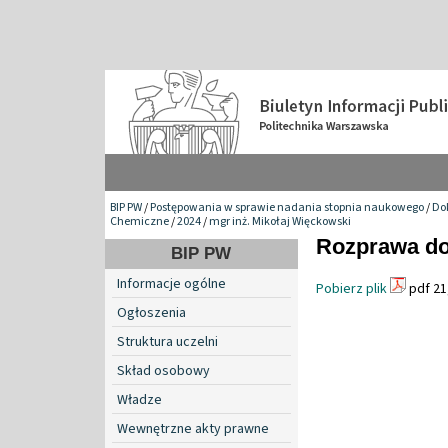
BIP PW
/
Postępowania w sprawie nadania stopnia naukowego
/
Do
Chemiczne
/
2024
/
mgr inż. Mikołaj Więckowski
Rozprawa do
BIP PW
Informacje ogólne
Pobierz plik
pdf 21
Ogłoszenia
Struktura uczelni
Skład osobowy
Władze
Wewnętrzne akty prawne