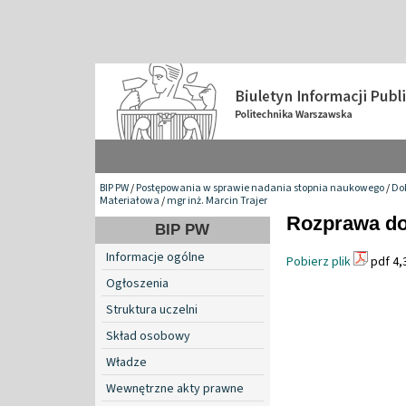
BIP PW
/
Postępowania w sprawie nadania stopnia naukowego
/
Do
Materiałowa
/
mgr inż. Marcin Trajer
Rozprawa do
BIP PW
Informacje ogólne
Pobierz plik
pdf 4,
Ogłoszenia
Struktura uczelni
Skład osobowy
Władze
Wewnętrzne akty prawne