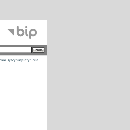
wa Dyscypliny Inżynieria