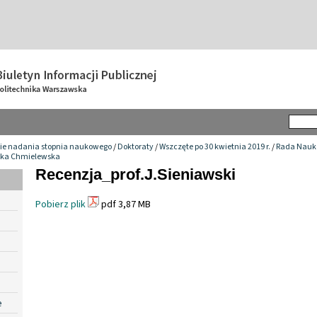
ie nadania stopnia naukowego
/
Doktoraty
/
Wszczęte po 30 kwietnia 2019 r.
/
Rada Nauko
szka Chmielewska
Recenzja_prof.J.Sieniawski
Pobierz plik
pdf 3,87 MB
e