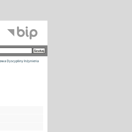
wa Dyscypliny Inżynieria