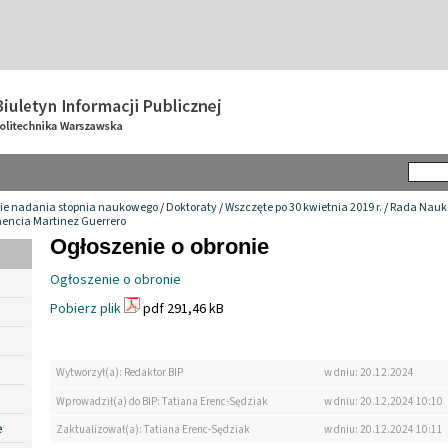
ie nadania stopnia naukowego
/
Doktoraty
/
Wszczęte po 30 kwietnia 2019 r.
/
Rada Nauko
encia Martinez Guerrero
Ogłoszenie o obronie
Ogłoszenie o obronie
Pobierz plik
pdf 291,46 kB
Wytworzył(a): Redaktor BIP
w dniu: 20.12.2024
Wprowadził(a) do BIP: Tatiana Erenc-Sędziak
w dniu: 20.12.2024 10:10
e
Zaktualizował(a): Tatiana Erenc-Sędziak
w dniu: 20.12.2024 10:11