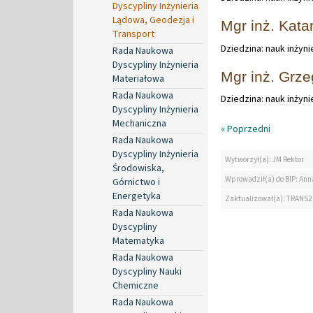
Dyscypliny Inżynieria
Lądowa, Geodezja i
Mgr inż. Kat
Transport
Dziedzina: nauk inżyn
Rada Naukowa
Dyscypliny Inżynieria
Mgr inż. Grz
Materiałowa
Rada Naukowa
Dziedzina: nauk inżyn
Dyscypliny Inżynieria
Mechaniczna
« Poprzedni
Rada Naukowa
Dyscypliny Inżynieria
Wytworzył(a): JM Rektor
Środowiska,
Wprowadził(a) do BIP: Ann
Górnictwo i
Energetyka
Zaktualizował(a): TRANS2
Rada Naukowa
Dyscypliny
Matematyka
Rada Naukowa
Dyscypliny Nauki
Chemiczne
Rada Naukowa