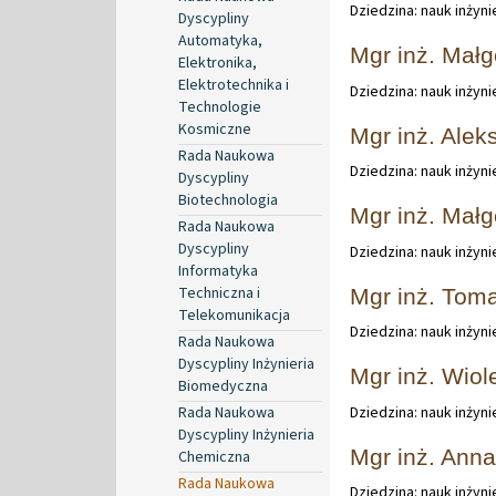
Dziedzina: nauk inżyn
Dyscypliny
Automatyka,
Mgr inż. Małg
Elektronika,
Elektrotechnika i
Dziedzina: nauk inżyn
Technologie
Kosmiczne
Mgr inż. Ale
Rada Naukowa
Dziedzina: nauk inżyn
Dyscypliny
Biotechnologia
Mgr inż. Mał
Rada Naukowa
Dyscypliny
Dziedzina: nauk inżyn
Informatyka
Techniczna i
Mgr inż. Tom
Telekomunikacja
Dziedzina: nauk inżyn
Rada Naukowa
Dyscypliny Inżynieria
Mgr inż. Wio
Biomedyczna
Rada Naukowa
Dziedzina: nauk inżyn
Dyscypliny Inżynieria
Mgr inż. Ann
Chemiczna
Rada Naukowa
Dziedzina: nauk inżyn