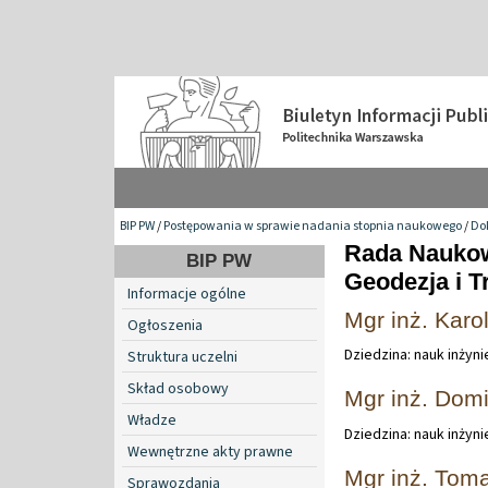
BIP PW
/
Postępowania w sprawie nadania stopnia naukowego
/
Do
Rada Naukow
BIP PW
Geodezja i T
Informacje ogólne
Mgr inż. Karo
Ogłoszenia
Dziedzina: nauk inżyn
Struktura uczelni
Skład osobowy
Mgr inż. Domi
Władze
Dziedzina: nauk inżyn
Wewnętrzne akty prawne
Mgr inż. Tom
Sprawozdania