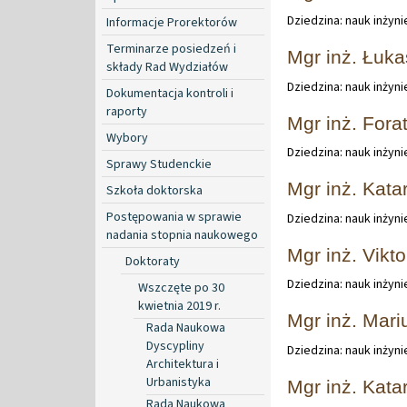
Dziedzina: nauk inżyn
Informacje Prorektorów
Terminarze posiedzeń i
Mgr inż. Łuka
składy Rad Wydziałów
Dziedzina: nauk inżyn
Dokumentacja kontroli i
raporty
Mgr inż. For
Wybory
Dziedzina: nauk inżyn
Sprawy Studenckie
Mgr inż. Kata
Szkoła doktorska
Postępowania w sprawie
Dziedzina: nauk inżyn
nadania stopnia naukowego
Mgr inż. Vikt
Doktoraty
Dziedzina: nauk inżyn
Wszczęte po 30
kwietnia 2019 r.
Mgr inż. Mari
Rada Naukowa
Dyscypliny
Dziedzina: nauk inżyn
Architektura i
Urbanistyka
Mgr inż. Kat
Rada Naukowa