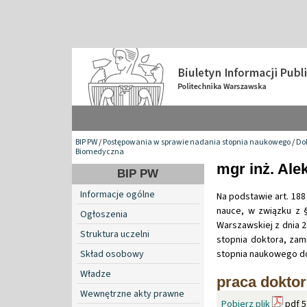
BIP PW
/
Postępowania w sprawie nadania stopnia naukowego
/
Do
Biomedyczna
mgr inż. Al
BIP PW
Informacje ogólne
Na podstawie art. 188 
nauce, w związku z §
Ogłoszenia
Warszawskiej z dnia 
Struktura uczelni
stopnia doktora, zam
Skład osobowy
stopnia naukowego do
Władze
praca dokto
Wewnętrzne akty prawne
Pobierz plik
pdf 5