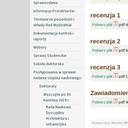
Sprawozdania
Informacje Prorektorów
recenzja 1
Terminarze posiedzeń i
Pobierz plik
pdf 4
składy Rad Wydziałów
Dokumentacja kontroli i
raporty
recenzja 2
Wybory
Pobierz plik
pdf 6
Sprawy Studenckie
Szkoła doktorska
recenzja 3
Postępowania w sprawie
Pobierz plik
pdf 1
nadania stopnia naukowego
Doktoraty
Zawiadomien
Wszczęte po 30
kwietnia 2019 r.
Pobierz plik
pdf 4
Rada Naukowa
Dyscypliny
Architektura i
Wytworzył(a): Redaktor BI
Urbanistyka