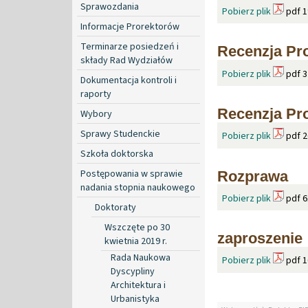
Sprawozdania
Pobierz plik
pdf 1
Informacje Prorektorów
Terminarze posiedzeń i
Recenzja Pro
składy Rad Wydziałów
Pobierz plik
pdf 3
Dokumentacja kontroli i
raporty
Recenzja Pr
Wybory
Sprawy Studenckie
Pobierz plik
pdf 2
Szkoła doktorska
Postępowania w sprawie
Rozprawa
nadania stopnia naukowego
Pobierz plik
pdf 6
Doktoraty
Wszczęte po 30
zaproszenie
kwietnia 2019 r.
Rada Naukowa
Pobierz plik
pdf 1
Dyscypliny
Architektura i
Urbanistyka