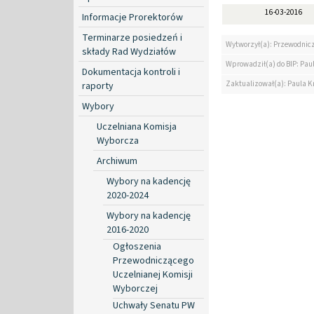
16-03-2016
Informacje Prorektorów
Terminarze posiedzeń i
Wytworzył(a): Przewodni
składy Rad Wydziałów
Wprowadził(a) do BIP: Paul
Dokumentacja kontroli i
Zaktualizował(a): Paula Kr
raporty
Wybory
Uczelniana Komisja
Wyborcza
Archiwum
Wybory na kadencję
2020-2024
Wybory na kadencję
2016-2020
Ogłoszenia
Przewodniczącego
Uczelnianej Komisji
Wyborczej
Uchwały Senatu PW