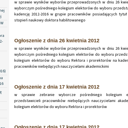
w sprawie wyników wyborów przeprowadzonych w dniu 26 kwietn
wyborczym pośredniego kolegium elektorów do wyboru przedsta
nej
kadencję 2012-2016 w grupie pracowników posiadających tytuł
j
stopień naukowy doktora habilitowanego
PW
ora
Ogłoszenie z dnia 26 kwietnia 2012
2-
w sprawie wyników wyborów przeprowadzonych w dniu 26 kwietn
wyborczym pośredniego kolegium elektorów do wyboru przedsta
kolegium elektorów do wyboru Rektora i prorektorów na kaden
pracowników niebędących nauczycielami akademickimi
016)
na
16
Ogłoszenie z dnia 17 kwietnia 2012
ę
w sprawie zebranie wyborcze pośredniego kolegium 
przedstawicieli pracowników niebędących nauczycielami akad
kolegium elektorów do wyboru Rektora i prorektorów
Ogłoszenie z dnia 17 kwietnia 2012