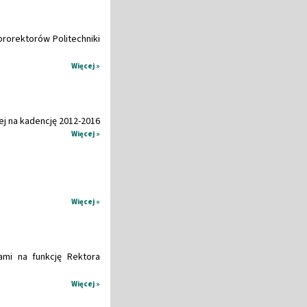
rorektorów Politechniki
Więcej »
ej na kadencję 2012-2016
Więcej »
Więcej »
mi na funkcję Rektora
Więcej »