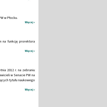
 PW w Płocku.
Więcej »
 na funkcję prorektora
Więcej »
ia 2012 r. na zebraniu
wicieli w Senacie PW na
ających tytułu naukowego
Więcej »