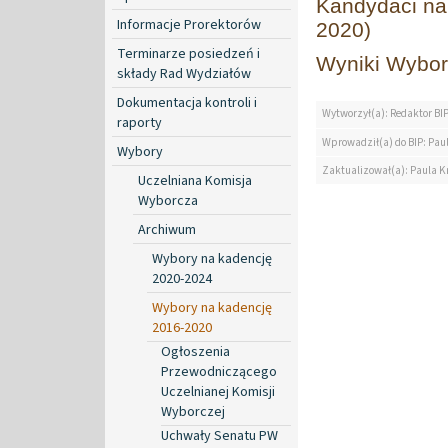
Kandydaci na
Informacje Prorektorów
2020)
Terminarze posiedzeń i
Wyniki Wybor
składy Rad Wydziałów
Dokumentacja kontroli i
Wytworzył(a): Redaktor BI
raporty
Wprowadził(a) do BIP: Paul
Wybory
Zaktualizował(a): Paula Kr
Uczelniana Komisja
Wyborcza
Archiwum
Wybory na kadencję
2020-2024
Wybory na kadencję
2016-2020
Ogłoszenia
Przewodniczącego
Uczelnianej Komisji
Wyborczej
Uchwały Senatu PW