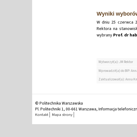
Wyniki wyborów
W dniu 25 czerwca 
Rektora na stanowisk
wybrany
Prof. dr ha
Wytworzył(a): JM Rektor
Wprowadził(a) do BIP: Ann
Zaktualizował(a): Anna K
© Politechnika Warszawska
Pl. Politechniki 1, 00-661 Warszawa, Informacja telefonicz
Kontakt
Mapa strony