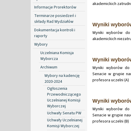
akademickich zatrudni
Informacje Prorektorów
Terminarze posiedzeń i
składy Rad Wydziałów
Wyniki wybor
Dokumentacja kontroli i
Wyniki wyborów do 
raporty
akademickich niezatru
Wybory
Uczelniana Komisja
Wyborcza
Wyniki wybor
Archiwum
Wyniki wyborów do 
Senacie w grupie nau
Wybory na kadencję
profesora uczelni (A)
2020-2024
Ogłoszenia
Przewodniczącego
Uczelnianej Komisji
Wyniki wybor
Wyborczej
Wyniki wyborów do 
Uchwały Senatu PW
Senacie w grupie nau
Uchwały Uczelnianej
profesora uczelni (B)
Komisji Wyborczej