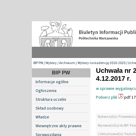
BIP PW
/
Wybory
/
Archiwum
/
Wybory na kadencję 2016-2020
/
Uchw
Uchwała nr 2
BIP PW
4.12.2017 r.
Informacje ogólne
w sprawie wygaśnięci
Ogłoszenia
Pobierz plik
pdf 17
Struktura uczelni
Skład osobowy
Władze
Wytworzył(a): Przewodni
Wewnętrzne akty prawne
Wprowadził(a) do BIP: Paul
Zaktualizował(a): Paula Kr
Sprawozdania