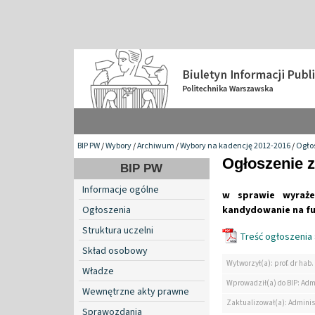
BIP PW
/
Wybory
/
Archiwum
/
Wybory na kadencję 2012-2016
/
Ogło
Ogłoszenie z
BIP PW
Informacje ogólne
w sprawie wyraże
Ogłoszenia
kandydowanie na fun
Struktura uczelni
Treść ogłoszenia 
Skład osobowy
Wytworzył(a): prof. dr hab.
Władze
Wprowadził(a) do BIP: Adm
Wewnętrzne akty prawne
Zaktualizował(a): Adminis
Sprawozdania