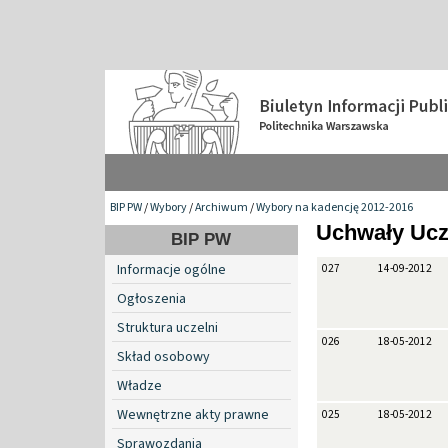
BIP PW
/
Wybory
/
Archiwum
/
Wybory na kadencję 2012-2016
Uchwały Ucz
BIP PW
Informacje ogólne
027
14-09-2012
Ogłoszenia
Struktura uczelni
026
18-05-2012
Skład osobowy
Władze
Wewnętrzne akty prawne
025
18-05-2012
Sprawozdania