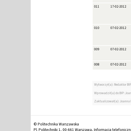
011
17-02-2012
010
07-02-2012
009
07-02-2012
008
07-02-2012
Wytworzył(a): Redaktor BI
Wprowadził(a) do BIP: Jo
Zaktualizował(a): Joanna
© Politechnika Warszawska
Pl. Politechniki 1, 00-661 Warszawa, Informacja telefonicz