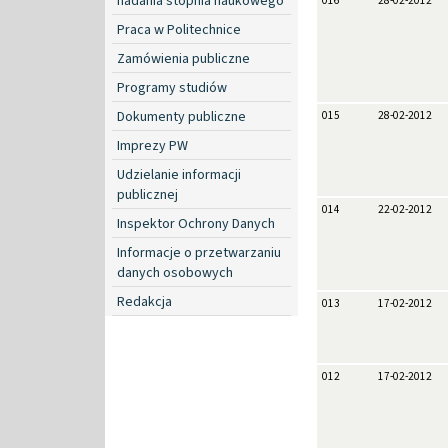
nadania stopnia naukowego
016
28-02-2012
Praca w Politechnice
Zamówienia publiczne
Programy studiów
Dokumenty publiczne
015
28-02-2012
Imprezy PW
Udzielanie informacji
publicznej
014
22-02-2012
Inspektor Ochrony Danych
Informacje o przetwarzaniu
danych osobowych
Redakcja
013
17-02-2012
012
17-02-2012