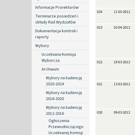
Informacje Prorektorów
024
11-05-2012
Terminarze posiedzeń i
składy Rad Wydziałów
023
02-04-2012
Dokumentacja kontroli i
raporty
Wybory
Uczelniana Komisja
Wyborcza
022
19-03-2012
Archiwum
Wybory na kadencję
2020-2024
021
13-03-2012
Wybory na kadencję
2016-2020
Wybory na kadencję
020
09-03-2012
2012-2016
Ogłoszenia
Przewodniczącego
Uczelnianej Komisji