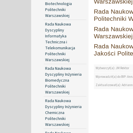
Warszawskiej
Biotechnologia
Politechniki
Rada Naukow
Warszawskiej
Politechniki 
Rada Naukowa
Rada Naukowa
Dyscypliny
Warszawskiej
Informatyka
Techniczna i
Rada Naukowa
Telekomunikacja
Jakości Polit
Politechniki
Warszawskiej
Rada Naukowa
Wytworzył(a): JM Rektor
Dyscypliny Inżynieria
Wprowadził(a) do BIP: Ann
Biomedyczna
Zaktualizował(a): Adrian
Politechniki
Warszawskiej
Rada Naukowa
Dyscypliny Inżynieria
Chemiczna
Politechniki
Warszawskiej