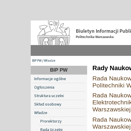
BIP PW
/
Władze
Rady Naukow
BIP PW
Rada Naukowa 
Informacje ogólne
Politechniki 
Ogłoszenia
Rada Naukowa
Struktura uczelni
Elektrotechni
Skład osobowy
Warszawskiej
Władze
Rada Naukowa
Prorektorzy
Warszawskiej
Rada Uczelni