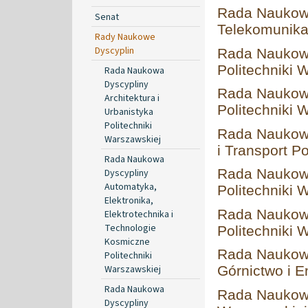
Rada Naukowa
Senat
Telekomunikac
Rady Naukowe
Dyscyplin
Rada Naukowa
Politechniki 
Rada Naukowa
Dyscypliny
Rada Naukowa
Architektura i
Politechniki 
Urbanistyka
Politechniki
Rada Naukowa
Warszawskiej
i Transport P
Rada Naukowa
Rada Naukowa
Dyscypliny
Automatyka,
Politechniki 
Elektronika,
Rada Naukowa
Elektrotechnika i
Technologie
Politechniki 
Kosmiczne
Rada Naukowa
Politechniki
Warszawskiej
Górnictwo i E
Rada Naukowa
Rada Naukowa
Dyscypliny