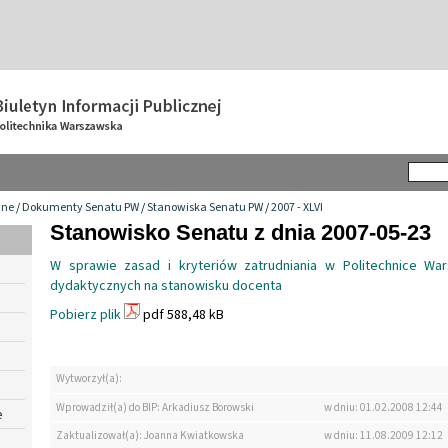
wne
/
Dokumenty Senatu PW
/
Stanowiska Senatu PW
/
2007 - XLVI
Stanowisko Senatu z dnia 2007-05-23
W sprawie zasad i kryteriów zatrudniania w Politechnice Wa
dydaktycznych na stanowisku docenta
Pobierz plik
pdf 588,48 kB
Wytworzył(a):
Wprowadził(a) do BIP: Arkadiusz Borowski
w dniu: 01.02.2008 12:44
e
Zaktualizował(a): Joanna Kwiatkowska
w dniu: 11.08.2009 12:12