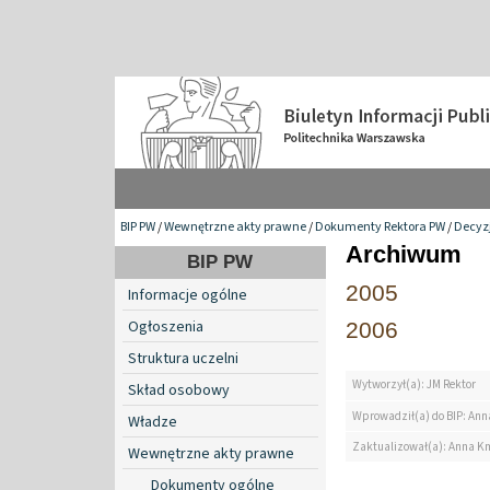
BIP PW
/
Wewnętrzne akty prawne
/
Dokumenty Rektora PW
/
Decyzj
Archiwum
BIP PW
2005
Informacje ogólne
Ogłoszenia
2006
Struktura uczelni
Wytworzył(a): JM Rektor
Skład osobowy
Wprowadził(a) do BIP: Ann
Władze
Zaktualizował(a): Anna K
Wewnętrzne akty prawne
Dokumenty ogólne