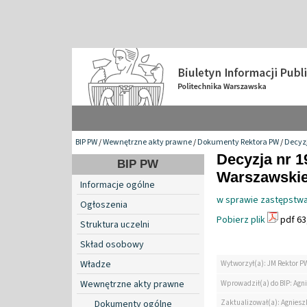
BIP PW
/
Wewnętrzne akty prawne
/
Dokumenty Rektora PW
/
Decyzj
Decyzja nr 1
BIP PW
Warszawskiej
Informacje ogólne
w sprawie zastępstwa
Ogłoszenia
Pobierz plik
pdf 63
Struktura uczelni
Skład osobowy
Władze
Wytworzył(a): JM Rektor P
Wewnętrzne akty prawne
Wprowadził(a) do BIP: Agn
Zaktualizował(a): Agniesz
Dokumenty ogólne