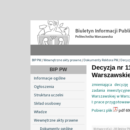
BIP PW
/
Wewnętrzne akty prawne
/
Dokumenty Rektora PW
/
Decyzj
Decyzja nr 1
BIP PW
Warszawskiej
Informacje ogólne
zmieniająca decyzję
Ogłoszenia
zadania inwestycyjn
Struktura uczelni
Warszawskiej w Warsz
I: prace przygotowaw
Skład osobowy
Pobierz plik
pdf 69
Władze
Wewnętrzne akty prawne
Dokumenty ogólne
Wytworzył(a): JM Rektor P