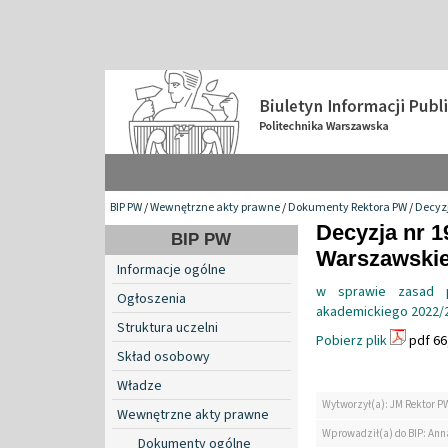
BIP PW
/
Wewnętrzne akty prawne
/
Dokumenty Rektora PW
/
Decyzj
Decyzja nr 1
BIP PW
Warszawskiej
Informacje ogólne
w sprawie zasad 
Ogłoszenia
akademickiego 2022/20
Struktura uczelni
Pobierz plik
pdf 66
Skład osobowy
Władze
Wytworzył(a): JM Rektor P
Wewnętrzne akty prawne
Wprowadził(a) do BIP: Ann
Dokumenty ogólne