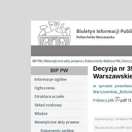
BIP PW
/
Wewnętrzne akty prawne
/
Dokumenty Rektora PW
/
Decyzj
Decyzja nr 3
BIP PW
Warszawskiej
Informacje ogólne
w sprawie powołania
Ogłoszenia
Warszawskiej „Bobot
Struktura uczelni
Pobierz plik
pdf 71
Skład osobowy
Władze
Wytworzył(a): JM Rektor P
Wewnętrzne akty prawne
Wprowadził(a) do BIP: Ad
Dokumenty ogólne