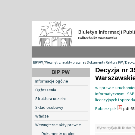
BIP PW
/
Wewnętrzne akty prawne
/
Dokumenty Rektora PW
/
Decyzj
Decyzja nr 3
BIP PW
Warszawskiej
Informacje ogólne
w sprawie uruchomien
Ogłoszenia
Informatycznym SAP
Struktura uczelni
licencyjnych i sprzeda
Skład osobowy
Pobierz plik
pdf 68
Władze
Wewnętrzne akty prawne
Wytworzył(a): JM Rektor P
Dokumenty ogólne