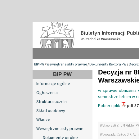
BIP PW
/
Wewnętrzne akty prawne
/
Dokumenty Rektora PW
/
Decyzj
Decyzja nr 8
BIP PW
Warszawskiej
Informacje ogólne
w sprawie obniżenia 
Ogłoszenia
semestrze letnim w r
Struktura uczelni
Pobierz plik
pdf 37
Skład osobowy
Władze
Wytworzył(a): JM Rektor P
Wewnętrzne akty prawne
Wprowadził(a) do BIP: Ad
Dokumenty ogólne