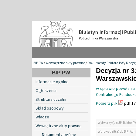
BIP PW
/
Wewnętrzne akty prawne
/
Dokumenty Rektora PW
/
Decyzj
Decyzja nr 3
BIP PW
Warszawskiej
Informacje ogólne
w sprawie powołania
Ogłoszenia
Centralnego Fundusz
Struktura uczelni
Pobierz plik
pdf 17
Skład osobowy
Władze
Wytworzył(a): JM Rektor P
Wewnętrzne akty prawne
Wprowadził(a) do BIP: Ad
Dokumenty ogólne