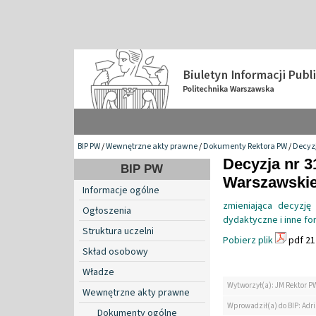
BIP PW
/
Wewnętrzne akty prawne
/
Dokumenty Rektora PW
/
Decyzj
Decyzja nr 3
BIP PW
Warszawskiej
Informacje ogólne
zmieniająca decyzj
Ogłoszenia
dydaktyczne i inne f
Struktura uczelni
Pobierz plik
pdf 21
Skład osobowy
Władze
Wytworzył(a): JM Rektor P
Wewnętrzne akty prawne
Wprowadził(a) do BIP: Ad
Dokumenty ogólne