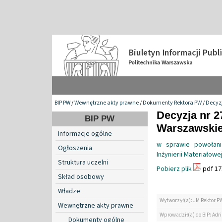
BIP PW
/
Wewnętrzne akty prawne
/
Dokumenty Rektora PW
/
Decyzj
Decyzja nr 2
BIP PW
Warszawskiej
Informacje ogólne
w sprawie powołani
Ogłoszenia
Inżynierii Materiałow
Struktura uczelni
Pobierz plik
pdf 17
Skład osobowy
Władze
Wytworzył(a): JM Rektor P
Wewnętrzne akty prawne
Wprowadził(a) do BIP: Ad
Dokumenty ogólne