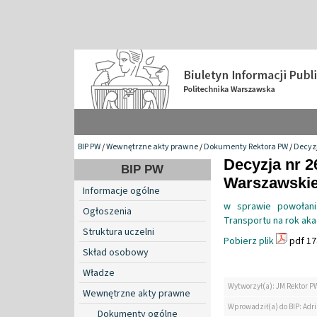
BIP PW
/
Wewnętrzne akty prawne
/
Dokumenty Rektora PW
/
Decyzj
Decyzja nr 2
BIP PW
Warszawskiej
Informacje ogólne
w sprawie powołani
Ogłoszenia
Transportu na rok ak
Struktura uczelni
Pobierz plik
pdf 17
Skład osobowy
Władze
Wytworzył(a): JM Rektor P
Wewnętrzne akty prawne
Wprowadził(a) do BIP: Ad
Dokumenty ogólne