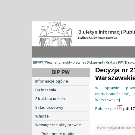
BIP PW
/
Wewnętrzne akty prawne
/
Dokumenty Rektora PW
/
Decyzj
Decyzja nr 2
BIP PW
Warszawskiej
Informacje ogólne
w sprawie powoł
Ogłoszenia
nieruchomościami", 
Struktura uczelni
Warszawskiej
Skład osobowy
Pobierz plik
pdf 17
Władze
Wewnętrzne akty prawne
Wytworzył(a): JM Rektor P
Dokumenty ogólne