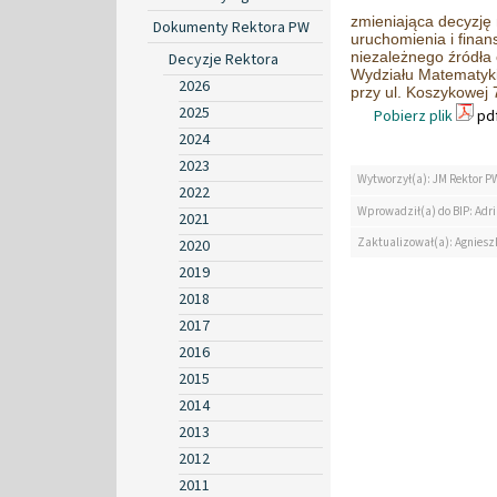
zmieniająca decyzję 
Dokumenty Rektora PW
uruchomienia i fina
niezależnego źródła 
Decyzje Rektora
Wydziału Matematyki
2026
przy ul. Koszykowej 
2025
Pobierz plik
pdf
2024
2023
Wytworzył(a): JM Rektor P
2022
Wprowadził(a) do BIP: Ad
2021
Zaktualizował(a): Agniesz
2020
2019
2018
2017
2016
2015
2014
2013
2012
2011