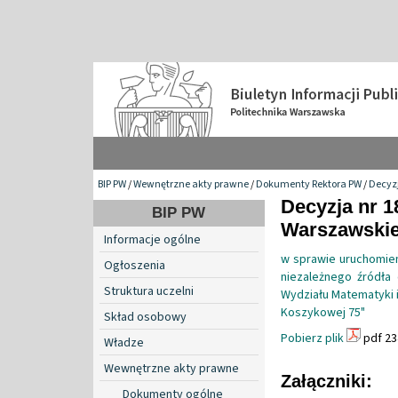
BIP PW
/
Wewnętrzne akty prawne
/
Dokumenty Rektora PW
/
Decyzj
Decyzja nr 1
BIP PW
Warszawskiej
Informacje ogólne
w sprawie uruchomien
Ogłoszenia
niezależnego źródła 
Struktura uczelni
Wydziału Matematyki i
Koszykowej 75"
Skład osobowy
Pobierz plik
pdf 23
Władze
Wewnętrzne akty prawne
Załączniki:
Dokumenty ogólne