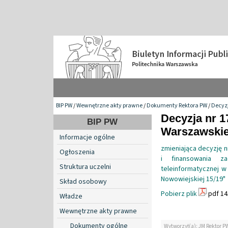
BIP PW
/
Wewnętrzne akty prawne
/
Dokumenty Rektora PW
/
Decyzj
Decyzja nr 1
BIP PW
Warszawskiej
Informacje ogólne
zmieniająca decyzję n
Ogłoszenia
i finansowania z
Struktura uczelni
teleinformatycznej w
Nowowiejskiej 15/19"
Skład osobowy
Pobierz plik
pdf 14
Władze
Wewnętrzne akty prawne
Dokumenty ogólne
Wytworzył(a): JM Rektor P