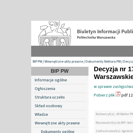
BIP PW
/
Wewnętrzne akty prawne
/
Dokumenty Rektora PW
/
Decyzj
Decyzja nr 1
BIP PW
Warszawskiej
Informacje ogólne
w sprawie zastępstwa
Ogłoszenia
Pobierz plik
pdf 12
Struktura uczelni
Skład osobowy
Władze
Wytworzył(a): JM Rektor P
Wewnętrzne akty prawne
Wprowadził(a) do BIP: Ad
Zaktualizował(a): Agniesz
Dokumenty ogólne