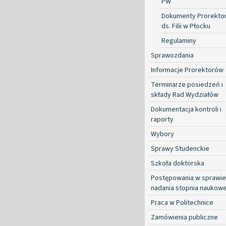
PW
Dokumenty Prorekto
ds. Filii w Płocku
Regulaminy
Sprawozdania
Informacje Prorektorów
Terminarze posiedzeń i
składy Rad Wydziałów
Dokumentacja kontroli i
raporty
Wybory
Sprawy Studenckie
Szkoła doktorska
Postępowania w sprawie
nadania stopnia naukow
Praca w Politechnice
Zamówienia publiczne