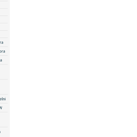
ra
ora
ra
lni
W
a