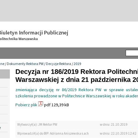
wne
/
Dokumenty Rektora PW
/
Decyzje Rektora
/
2019
Decyzja nr 186/2019 Rektora Politechn
Warszawskiej z dnia 21 października 20
zmieniająca decyzję nr 86/2019 Rektora PW w sprawie ustale
szkolenia prowadzone w Politechnice Warszawskiej w roku akade
Pobierz plik
pdf 129,39 kB
Wytworzył(a): JM Rektor PW
w dniu: 21.10.2019
e
Wprowadził(a) do BIP: Adrianna Aniszewska Łach
w dniu: 22.10.2019 12:42