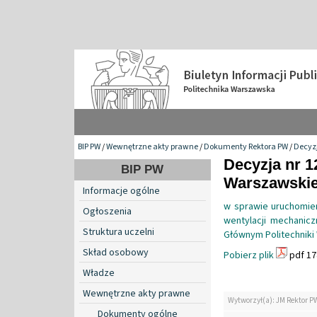
BIP PW
/
Wewnętrzne akty prawne
/
Dokumenty Rektora PW
/
Decyzj
Decyzja nr 1
BIP PW
Warszawskiej
Informacje ogólne
w sprawie uruchomieni
Ogłoszenia
wentylacji mechanicz
Struktura uczelni
Głównym Politechniki 
Skład osobowy
Pobierz plik
pdf 17
Władze
Wewnętrzne akty prawne
Wytworzył(a): JM Rektor P
Dokumenty ogólne