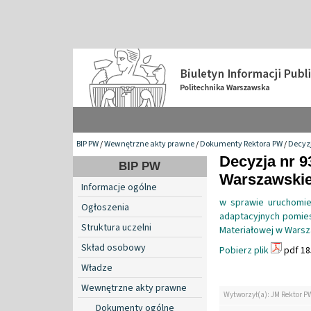
BIP PW
/
Wewnętrzne akty prawne
/
Dokumenty Rektora PW
/
Decyzj
Decyzja nr 9
BIP PW
Warszawskiej
Informacje ogólne
w sprawie uruchomien
Ogłoszenia
adaptacyjnych pomies
Struktura uczelni
Materiałowej w Warsza
Skład osobowy
Pobierz plik
pdf 18
Władze
Wewnętrzne akty prawne
Wytworzył(a): JM Rektor P
Dokumenty ogólne