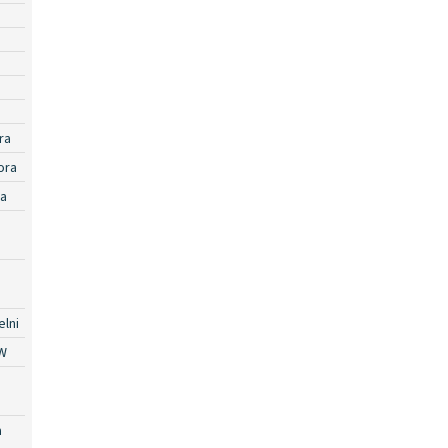
ra
ora
ra
lni
W
a