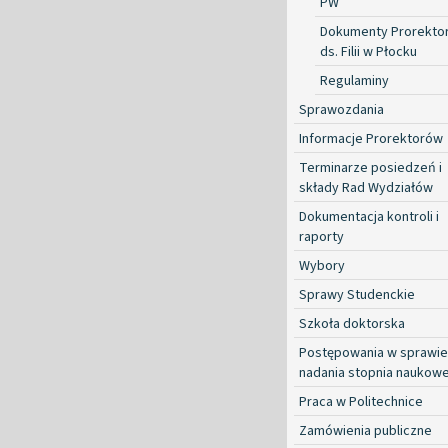
PW
Dokumenty Prorekto
ds. Filii w Płocku
Regulaminy
Sprawozdania
Informacje Prorektorów
Terminarze posiedzeń i
składy Rad Wydziałów
Dokumentacja kontroli i
raporty
Wybory
Sprawy Studenckie
Szkoła doktorska
Postępowania w sprawie
nadania stopnia naukow
Praca w Politechnice
Zamówienia publiczne