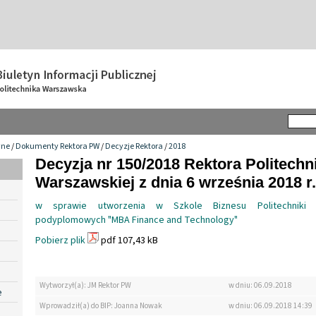
wne
/
Dokumenty Rektora PW
/
Decyzje Rektora
/
2018
Decyzja nr 150/2018 Rektora Politechn
Warszawskiej z dnia 6 września 2018 r.
w sprawie utworzenia w Szkole Biznesu Politechniki 
podyplomowych "MBA Finance and Technology"
Pobierz plik
pdf 107,43 kB
Wytworzył(a): JM Rektor PW
w dniu: 06.09.2018
e
Wprowadził(a) do BIP: Joanna Nowak
w dniu: 06.09.2018 14:39