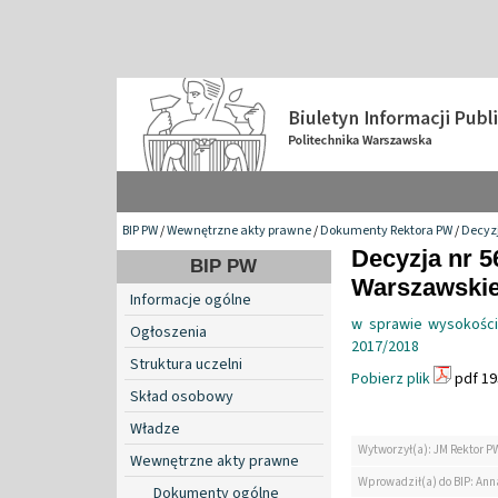
BIP PW
/
Wewnętrzne akty prawne
/
Dokumenty Rektora PW
/
Decyzj
Decyzja nr 5
BIP PW
Warszawskiej
Informacje ogólne
w sprawie wysokości
Ogłoszenia
2017/2018
Struktura uczelni
Pobierz plik
pdf 19
Skład osobowy
Władze
Wytworzył(a): JM Rektor P
Wewnętrzne akty prawne
Wprowadził(a) do BIP: Ann
Dokumenty ogólne